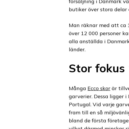
försäljning i Danmark vä
butiker över stora delar
Man räknar med att ca 12
över 12 000 personer ka
alla anställda i Danmar
länder.
Stor fokus
Många
Ecco skor
är till
garverier. Dessa ligger 
Portugal. Vid varje garv
fram till en så miljövän
bland de första företage
vilket därmed minskar ri