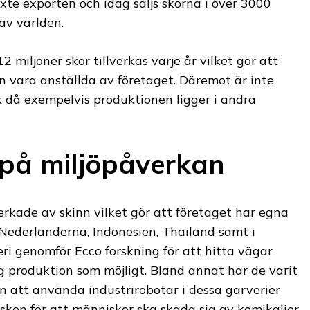
xte exporten och idag säljs skorna i över 3000
 av världen.
 miljoner skor tillverkas varje år vilket gör att
n vara anställda av företaget. Däremot är inte
k då exempelvis produktionen ligger i andra
 på miljöpåverkan
verkade av skinn vilket gör att företaget har egna
i Nederländerna, Indonesien, Thailand samt i
eri genomför Ecco forskning för att hitta vägar
lig produktion som möjligt. Bland annat har de varit
n att använda industrirobotar i dessa garverier
sken för att människor ska skada sig av kemikalier