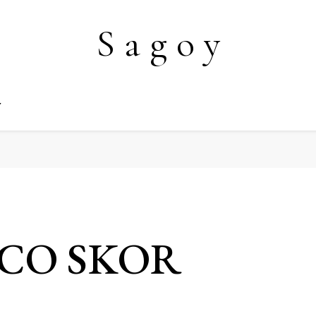
S a g o y
Y
ECCO SKOR