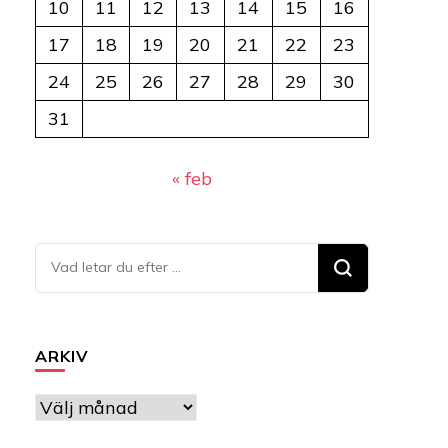
10
11
12
13
14
15
16
17
18
19
20
21
22
23
24
25
26
27
28
29
30
31
« feb
Letar
du
efter
något?
ARKIV
Arkiv