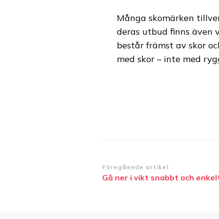
Många skomärken tillver
deras utbud finns även v
består främst av skor och
med skor – inte med rygg
Inläggsnavigering
Föregående artikel
Gå ner i vikt snabbt och enkel