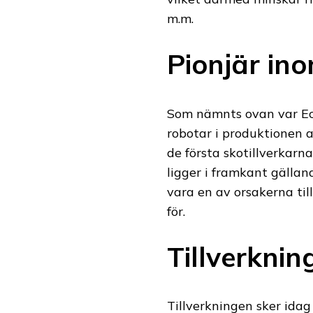
m.m.
Pionjär in
Som nämnts ovan var Ecc
robotar i produktionen av
de första skotillverkarn
ligger i framkant gälla
vara en av orsakerna ti
för.
Tillverknin
Tillverkningen sker idag