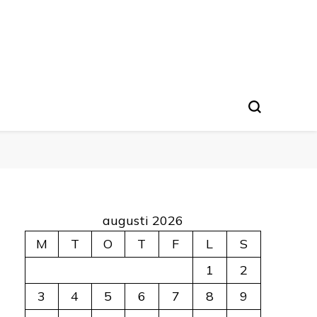
augusti 2026
M
T
O
T
F
L
S
1
2
3
4
5
6
7
8
9