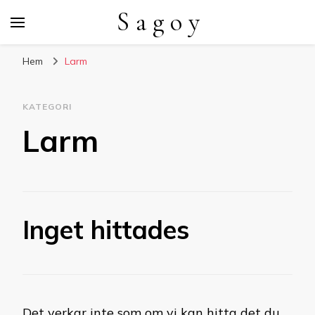
S a g o y
Hem
Larm
KATEGORI
Larm
Inget hittades
Det verkar inte som om vi kan hitta det du