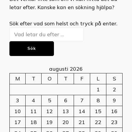
letar efter. Kanske kan en sökning hjälpa?
Letar
Sök efter vad som helst och tryck på enter.
du
efter
något?
augusti 2026
M
T
O
T
F
L
S
1
2
3
4
5
6
7
8
9
10
11
12
13
14
15
16
17
18
19
20
21
22
23